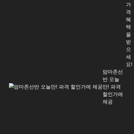
가
격
혜
택
을
받
으
세
요!
맘마존선
반 오늘
만! 파격
할인가에
제공