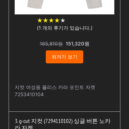
★
★
★
★
★
★
★
★
★
★
(
1
개의 후기가 있습니다.)
165,810원
151,320원
최저가 보기
지컷 여성용 플리스 카라 포인트 자켓
7253410104
3. g-cut 지컷 (7294110102) 싱글 버튼 노카
라 자켓