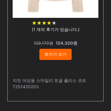
★
★
★
★
★
★
★
★
★
★
(
1
개의 후기가 있습니다.)
129,170원
124,320원
최저가 보기
지컷 여성용 스마일리 토글 플리스 코트
7253420203