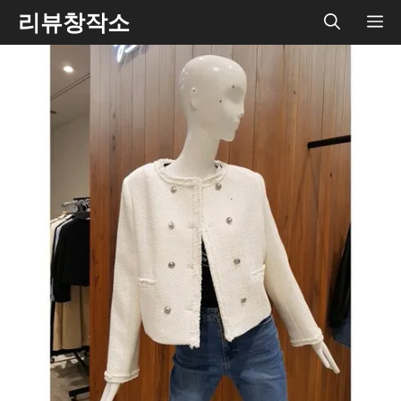
Skip
리뷰창작소
ME
to
content