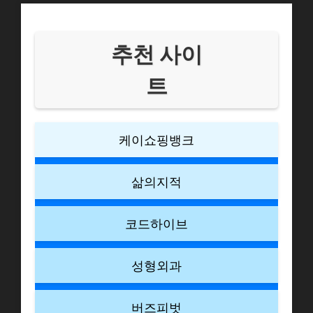
추천 사이
트
케이쇼핑뱅크
삶의지적
코드하이브
성형외과
버즈피벗