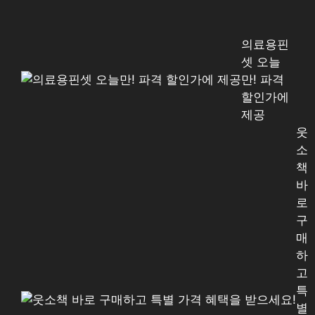
의료용핀
셋 오늘
만! 파격
할인가에
제공
웃
소
책
바
로
구
매
하
고
특
별