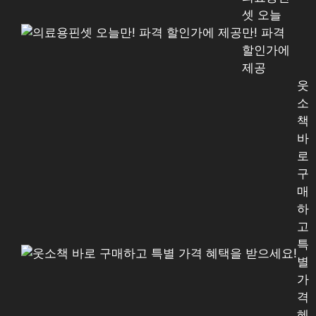
셋 오늘
만! 파격
할인가에
제공
웃
소
책
바
로
구
매
하
고
특
별
가
격
혜