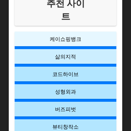
추천 사이
트
케이쇼핑뱅크
삶의지적
코드하이브
성형외과
버즈피벗
뷰티창작소