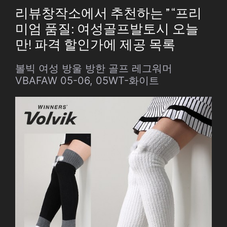
리뷰창작소에서 추천하는 ” “프리
미엄 품질: 여성골프발토시 오늘
만! 파격 할인가에 제공 목록
볼빅 여성 방울 방한 골프 레그워머
VBAFAW 05-06, 05WT-화이트