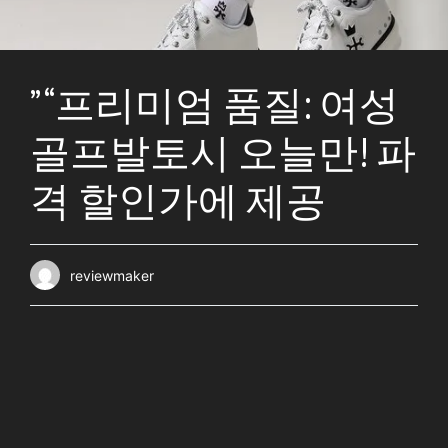
” “프리미엄 품질: 여성
골프발토시 오늘만! 파
격 할인가에 제공
reviewmaker