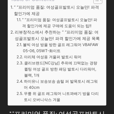
” “프리미엄 품질: 여성골프발토시 오늘만! 파격
할인가에 제공
” “프리미엄 품질: 여성골프발토시 오늘만! 파
격 할인가에 제공 구매에 도움이 되는 팁!!
리뷰창작소에서 추천하는 ” “프리미엄 품질: 여
성골프발토시 오늘만! 파격 할인가에 제공 목록
볼빅 여성 방울 방한 골프 레그워머 VBAFAW
05-06, 05WT-화이트
아리체 여성용 겨울퍼 발토시 워머
클리브랜드[NC강남] 추위에 끄떡없는 경량
퀼팅 여성 골프 방한 패딩 발토시 다리워머,
블랙, 1개
하이유니 보송보송 솜털 퍼 발목토시 레그워
머 40cm
무릎 위 골프 레그워머 니트꽈배기 방울 다리
토시 오버니삭스 겨울
” “프리미엄 품질: 여성골프발토시