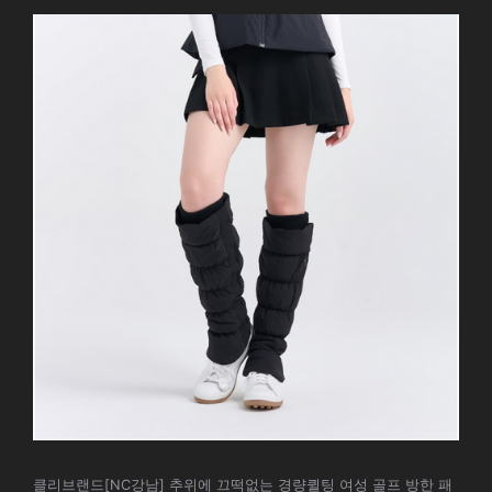
클리브랜드[NC강남] 추위에 끄떡없는 경량퀼팅 여성 골프 방한 패