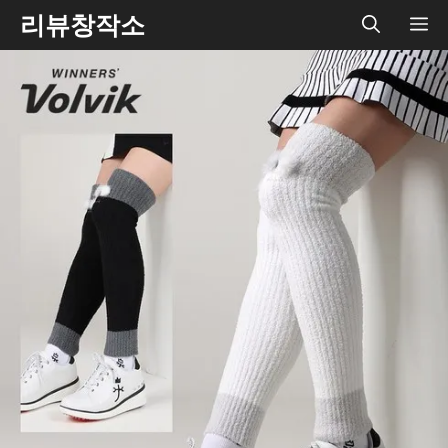
Skip
리뷰창작소
ME
to
content