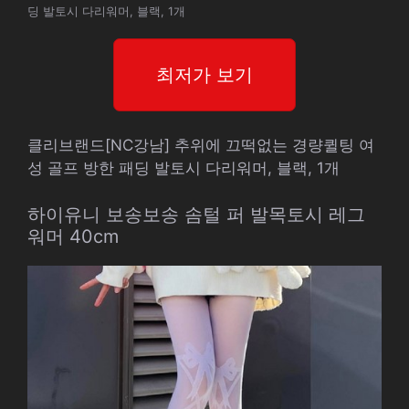
딩 발토시 다리워머, 블랙, 1개
최저가 보기
클리브랜드[NC강남] 추위에 끄떡없는 경량퀼팅 여
성 골프 방한 패딩 발토시 다리워머, 블랙, 1개
하이유니 보송보송 솜털 퍼 발목토시 레그
워머 40cm