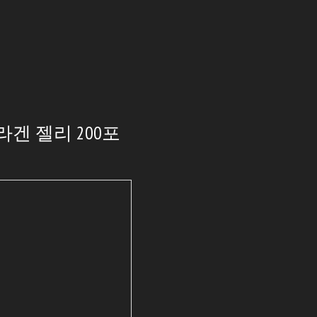
겐 젤리 200포