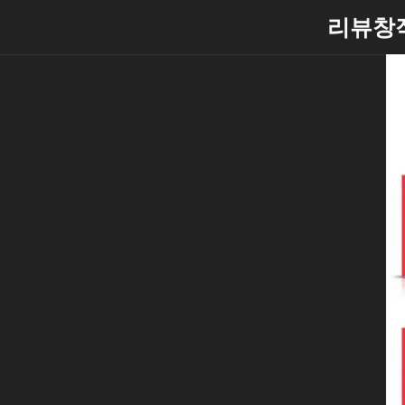
Skip
리뷰창
to
content