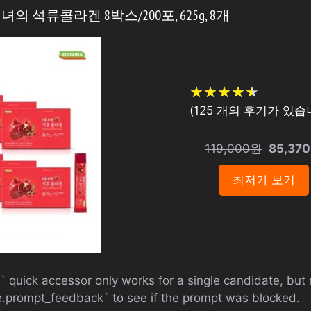
미녀의 석류콜라겐 8박스/200포, 625g, 8개
★
★
★
★
★
★
★
★
★
★
(
125
개의 후기가 있습니
119,000원
85,37
최저가 보기
 quick accessor only works for a single candidate, but
.prompt_feedback` to see if the prompt was blocked.