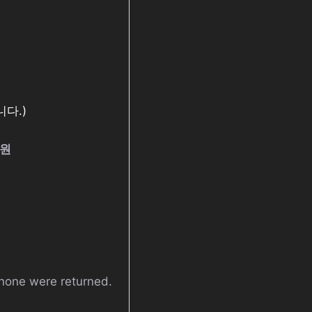
다.)
0원
 none were returned.