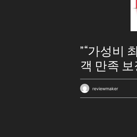
” “가성비
객 만족 
reviewmaker