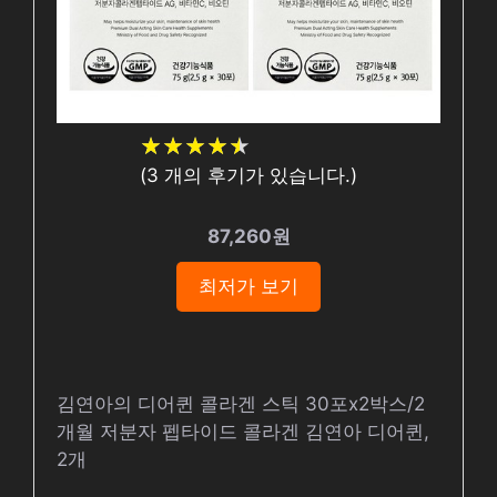
★
★
★
★
★
★
★
★
★
★
(
3
개의 후기가 있습니다.)
87,260원
최저가 보기
김연아의 디어퀸 콜라겐 스틱 30포x2박스/2
개월 저분자 펩타이드 콜라겐 김연아 디어퀸,
2개