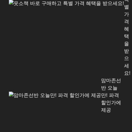
별
가
격
혜
택
을
받
으
세
요!
맘마존선
반 오늘
만! 파격
할인가에
제공