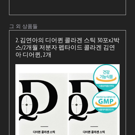
그 외 상품들
2. 김연아의 디어퀸 콜라겐 스틱 30포x2박
스/2개월 저분자 펩타이드 콜라겐 김연
아 디어퀸, 2개