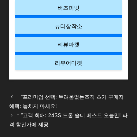
버즈피벗
뷰티창작소
리뷰마켓
리뷰어마켓
” “프리미엄 선택: 두려움없는조직 초기 구매자
혜택: 놓치지 마세요!
” “고객 최애: 24SS 드롭 숄더 베스트 오늘만! 파
격 할인가에 제공