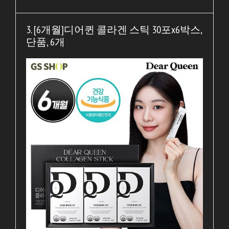
3. [6개월]디어퀸 콜라겐 스틱 30포x6박스,
단품, 6개