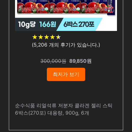
★
★
★
★
★
★
★
★
★
★
(
5,206
개의 후기가 있습니다.)
300,000원
89,850원
최저가 보기
순수식품 리얼석류 저분자 콜라겐 젤리 스틱
6박스(270포) 대용량, 900g, 6개