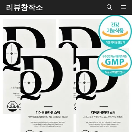
Skip
리뷰창작소
ME
to
content