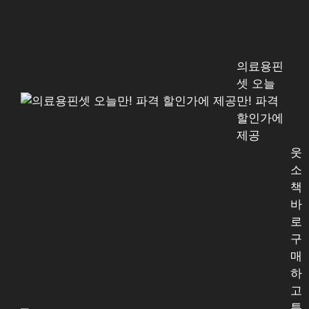
의료용핀
셋 오늘
만! 파격
할인가에
제공
웃
소
책
바
로
구
매
하
고
특