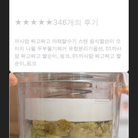
까사맘 짜고짜고 야채탈수기 스텐 음식짤…
★
★★★★★
346개의 후기
★
★
까사맘 짜고짜고 야채탈수기 스텐 음식짤순이 오
★
이지 나물 두부물기제거 유청분리기옵션, 01.까사
★
맘 짜고짜고 짤순이, 핑크, 01.까사맘 짜고짜고 짤
순이_핑크