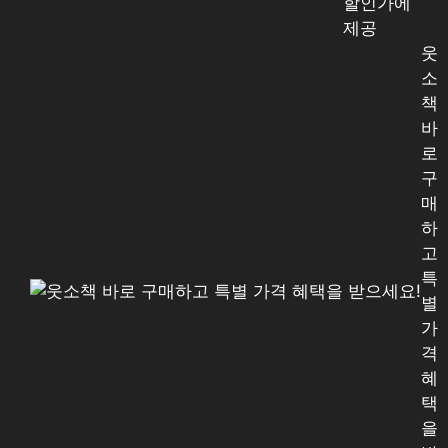
할인가에
제공
웃
소
책
바
로
구
매
하
고
특
별
가
격
혜
택
을