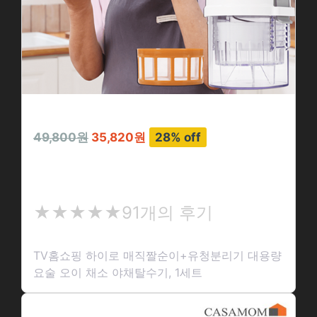
49,800원
35,820원
28% off
TV홈쇼핑 하이로 매직짤순이+유청분리기…
★
★★★★★
91개의 후기
★
★
TV홈쇼핑 하이로 매직짤순이+유청분리기 대용량
★
요술 오이 채소 야채탈수기, 1세트
★