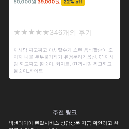
50,000원
39,000원
22% off
까사맘 짜고짜고 야채탈수기 스텐 음식짤…
★
★★★★★
346개의 후기
★
★
까사맘 짜고짜고 야채탈수기 스텐 음식짤순이 오
★
이지 나물 두부물기제거 유청분리기옵션, 01.까사
★
맘 짜고짜고 짤순이, 화이트, 01.까사맘 짜고짜고
짤순이_화이트
추천 링크
넥센타이어 렌탈서비스 상담상품 지금 확인하고 한