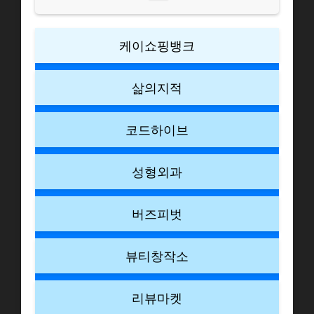
케이쇼핑뱅크
삶의지적
코드하이브
성형외과
버즈피벗
뷰티창작소
리뷰마켓