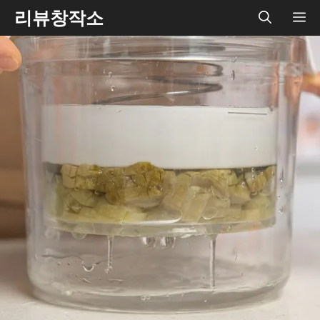
Skip
리뷰창작소
ME
to
content