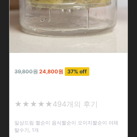
39,800원
24,800원
37% off
일상드림 짤순이 음식짤순이 오이지짤순이…
★
★★★★★
494개의 후기
★
★
일상드림 짤순이 음식짤순이 오이지짤순이 야채
★
탈수기, 1개
★