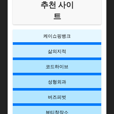
추천 사이
트
케이쇼핑뱅크
삶의지적
코드하이브
성형외과
버즈피벗
뷰티창작소