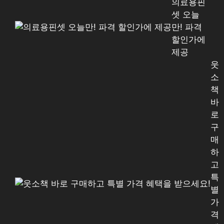
의료용핀
셋 오늘
만! 파격
할인가에
제공
웃
소
책
바
로
구
매
하
고
특
별
가
격