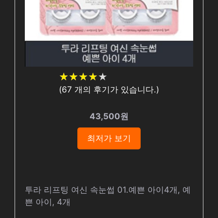
★
★
★
★
★
★
★
★
★
★
(
67
개의 후기가 있습니다.)
43,500원
최저가 보기
투라 리프팅 여신 속눈썹 01.예쁜 아이4개, 예
쁜 아이, 4개