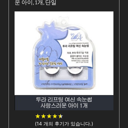
운 아이, 1개, 단일
★
★
★
★
★
★
★
★
★
★
(
14
개의 후기가 있습니다.)