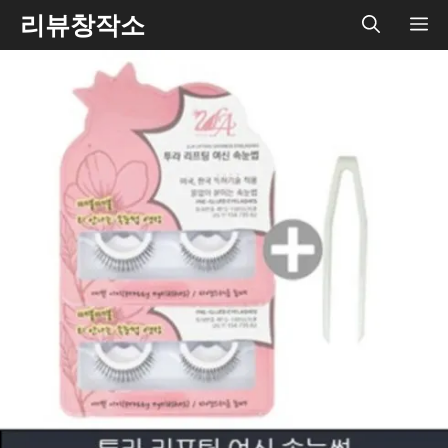
Skip
리뷰창작소
ME
to
content