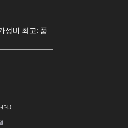
가성비 최고: 품
다.)
0원