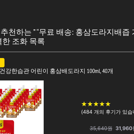
천하는 ” “무료 배송: 홍삼도라지배즙 
벽한 조화 목록
 건강한습관 어린이 홍삼배도라지 100ml, 40개
★
★
★
★
★
★
★
★
★
★
(
484
개의 후기가 있습니
35,640원
31,96