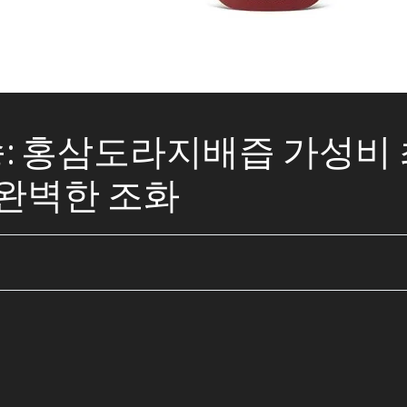
배송: 홍삼도라지배즙 가성비 
 완벽한 조화