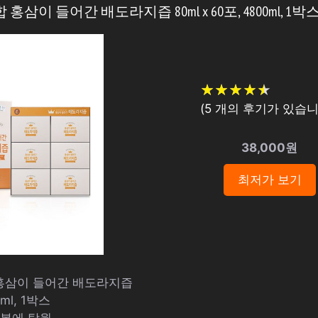
삼이 들어간 배도라지즙 80ml x 60포, 4800ml, 1박
★
★
★
★
★
★
★
★
★
★
(
5
개의 후기가 있습니
38,000원
최저가 보기
홍삼이 들어간 배도라지즙
0ml, 1박스