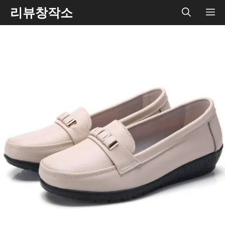
Skip
리뷰창작소
ME
to
content