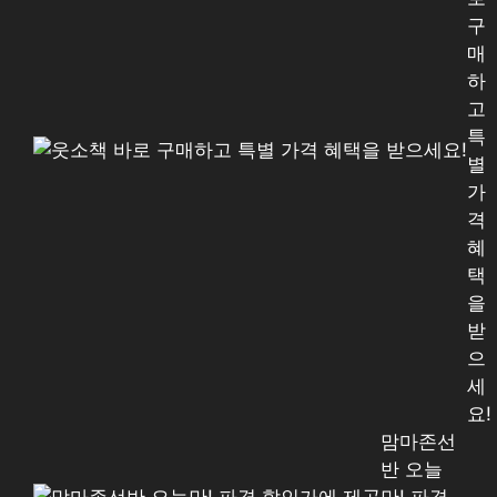
구
매
하
고
특
별
가
격
혜
택
을
받
으
세
요!
맘마존선
반 오늘
만! 파격