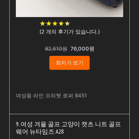
★
★
★
★
★
★
★
★
★
★
(
2
개의 후기가 있습니다.)
82,610원
76,000원
최저가 보기
여성용 라인 프리쳇 로퍼 8451
9. 여성 겨울 골프 고양이 캣츠 니트 골프
웨어 뉴타임즈 A28