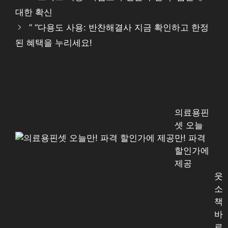
대한 확신
” “다용도 사용: 반찬해결사 지금 확인하고 한정
된 혜택을 누리세요!
의료용핀
셋 오늘
만! 파격
할인가에
제공
웃
소
책
바
로