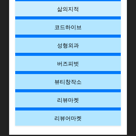
삶의지적
코드하이브
성형외과
버즈피벗
뷰티창작소
리뷰마켓
리뷰어마켓