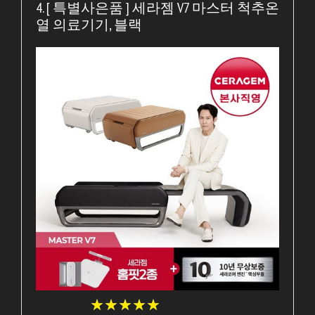
4. [ 특별사은품 ] 세라젬 V7 마스터 척추온
열 의료기기, 블랙
★
★
★
★
★
★
★
★
★
★