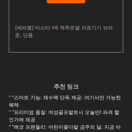
[세라젬] 마스터 V6 척추온열 의료기기 브라
운, 단품
추천 링크
” “스마트 기능: 채수팩 단독 제공: 여기서만 가능한
혜택
” “프리미엄 품질: 여성골프발토시 오늘만! 파격 할
인가에 제공
” “에코 프렌들리: 어린이꽃다발 금주의 딜: 지금 바