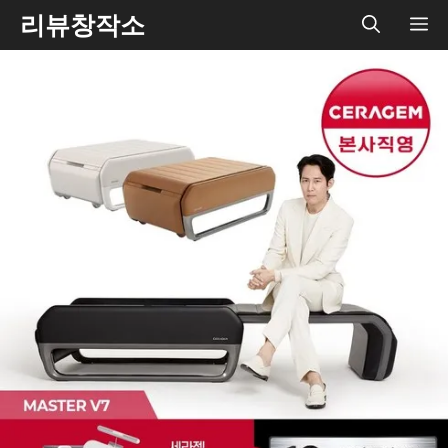
Skip
리뷰창작소
ME
to
content