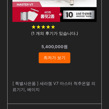
★
★
★
★
★
★
★
★
★
★
(
1
개의 후기가 있습니다.)
5,400,000원
최저가 보기
[ 특별사은품 ] 세라젬 V7 마스터 척추온열 의
료기기, 베이지