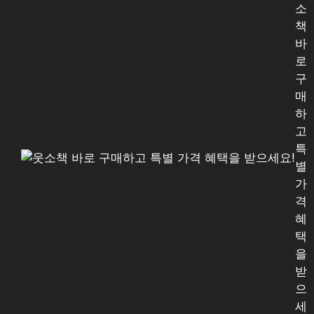
소
책
바
로
구
매
하
고
특
별
가
격
혜
택
을
받
으
세