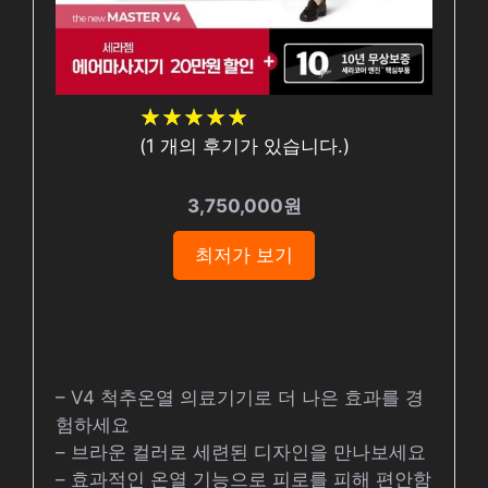
★
★
★
★
★
★
★
★
★
★
(
1
개의 후기가 있습니다.)
3,750,000원
최저가 보기
– V4 척추온열 의료기기로 더 나은 효과를 경
험하세요
– 브라운 컬러로 세련된 디자인을 만나보세요
– 효과적인 온열 기능으로 피로를 피해 편안함