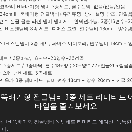
에코라믹]IH뚝배기형 냄비 3종세트, 필수선택, 없음/없음/없음
 24cm IH 뚝배기형 전골냄비+유리뚜껑, 상세 설명 참조, 단일
양수 편수 전골 곰솥 라면 냄비 냄비세트 인덕션가능, 3종(16편수+
 IH 스텐냄비 3종 세트, 파머스 그린, 편수냄비 18cm + 양수냄
 IH 스텐냄비 3종 세트, 파머스 아이보리, 편수냄비 18cm + 
종세트 / 3중바닥, 18편수+20양수+26전골
세트 5종세트 / 3중바닥, 편수18+양수20+양수22+전골26+찜곰솥
3종 스텐 냄비세트, 3종세트
션 올가 3종 냄비세트, 냄비 편수 18cm + 양수 20cm + 전골 2
 IH 뚝배기형 전골냄비 3종 세트 리미티드 
타일을 즐겨보세요
스용: IH 뚝배기형 전골냄비 3종 세트 리미티드 에디션: 독
다.