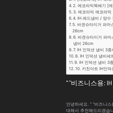
2. 에코라믹뚝배기 [
3. 에코라믹 에코라믹
4. IH 레드냄비 / 
5. 바겐슈타이거 파머스
26cm
6. 바겐슈타이거 파머스
냄비 26cm
7. IH 인덕션 냄비 3
8. IH 인덕션 냄비
9. IH 인덕션 냄비 
10. 키친아트 IH인덕
” “비즈니스용:
안녕하세요. ” “비즈니
대해서 추천해드리겠습니