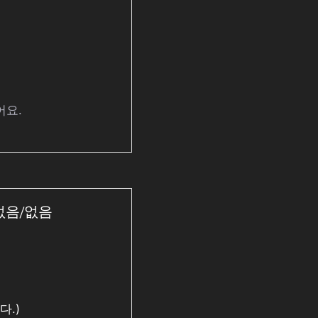
어요.
/없음/없음
다.)