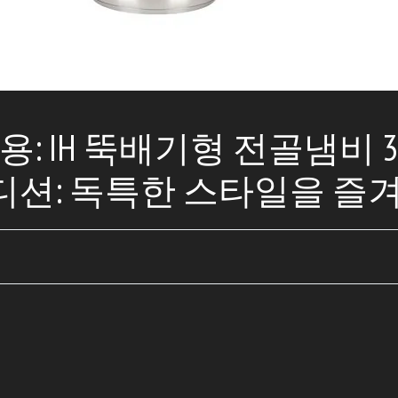
스용: IH 뚝배기형 전골냄비 
디션: 독특한 스타일을 즐