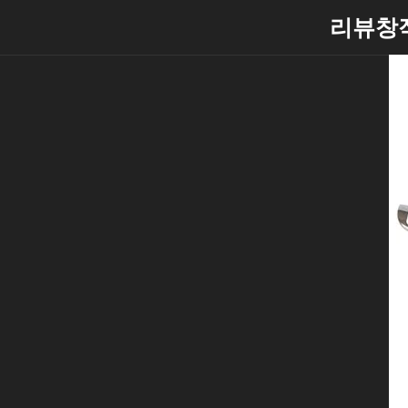
Skip
리뷰창
to
content