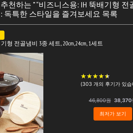
천하는 ” “비즈니스용: IH 뚝배기형 전
: 독특한 스타일을 즐겨보세요 목록
배기형 전골냄비 3종 세트, 20cm,24cm, 1세트
★
★
★
★
★
★
★
★
★
★
(
303
개의 후기가 있습니
46,800원
38,37
최저가 보기