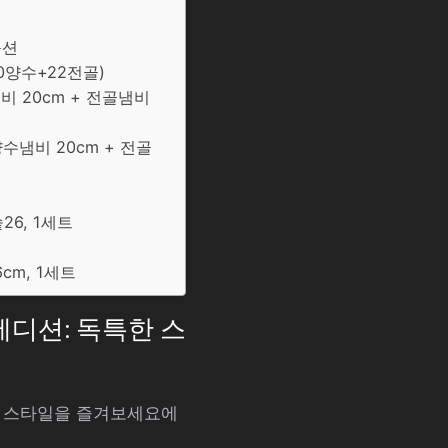
옵션
20양수+22전골)
비 20cm + 전골냄비
양수냄비 20cm + 전골
26, 1세트
6cm, 1세트
에디션: 독특한 스
특한 스타일을 즐겨보세요에