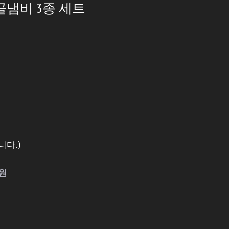
골냄비 3종 세트
다.)
0원