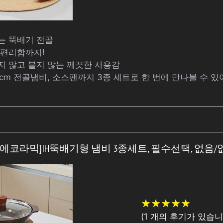
는 뚝배기 전골
의 편리함까지!
지 않고 붙지 않는 깨끗한 사용감
24cm 전골냄비, 소스팬까지 3종 세트로 한 번에 만나볼 수 있
[에코라믹]IH뚝배기형 냄비 3종세트, 필수선택, 없음
★
★
★
★
★
★
★
★
★
★
(
1
개의 후기가 있습니