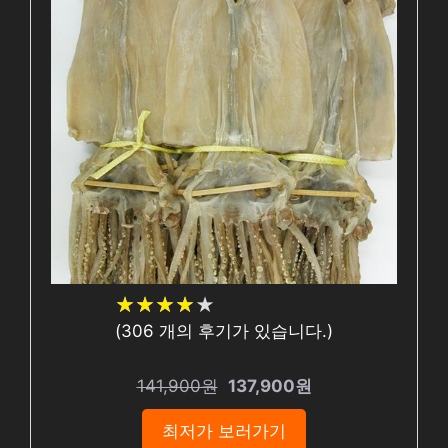
★
★
★
★
★
★
★
★
★
★
(
306
개의 후기가 있습니다.)
141,900원
137,900원
최저가 보러가기