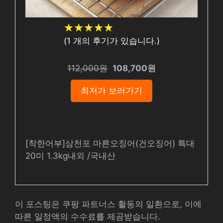
★
★
★
★
★
★
★
★
★
★
(
1
개의 후기가 있습니다.)
112,000원
108,700원
최저가 보러가기
[착한어부]삼천포 마른오징어(건오징어) 특대
20미 1.3kg내외 /국내산
이 포스팅은 쿠팡 파트너스 활동의 일환으로, 이에
따른 일정액의 수수료를 제공받습니다.