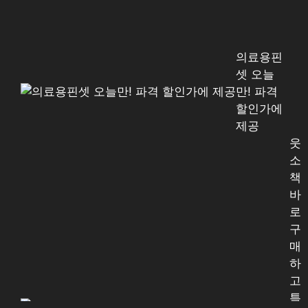
의료용핀
셋 오늘
만! 파격
할인가에
제공
웃
소
책
바
로
구
매
하
고
특