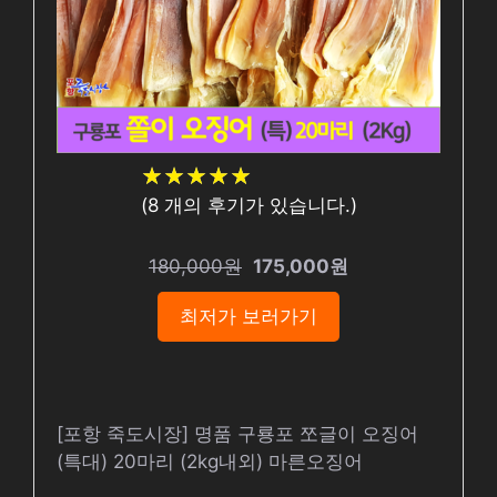
★
★
★
★
★
★
★
★
★
★
(
8
개의 후기가 있습니다.)
180,000원
175,000원
최저가 보러가기
[포항 죽도시장] 명품 구룡포 쪼글이 오징어
(특대) 20마리 (2kg내외) 마른오징어