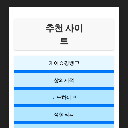
추천 사이
트
케이쇼핑뱅크
삶의지적
코드하이브
성형외과