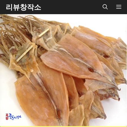
Skip
리뷰창작소
ME
to
content