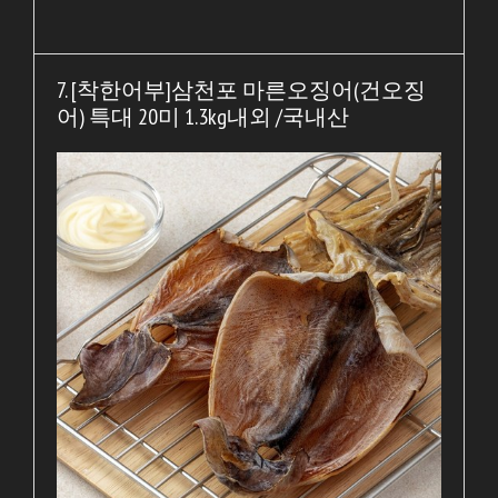
7. [착한어부]삼천포 마른오징어(건오징
어) 특대 20미 1.3kg내외 /국내산