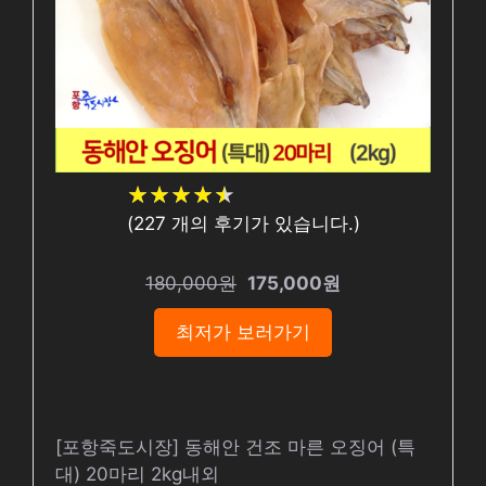
★
★
★
★
★
★
★
★
★
★
(
227
개의 후기가 있습니다.)
180,000원
175,000원
최저가 보러가기
[포항죽도시장] 동해안 건조 마른 오징어 (특
대) 20마리 2kg내외