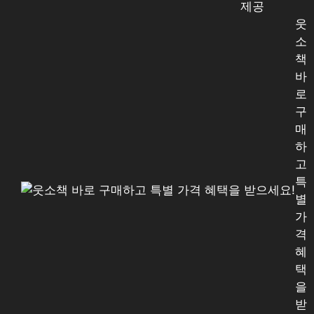
제공
웃
소
책
바
로
구
매
하
고
특
별
가
격
혜
택
을
받