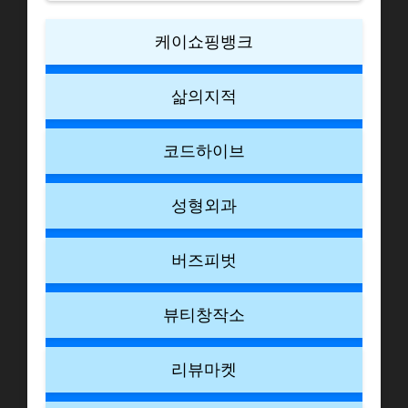
케이쇼핑뱅크
삶의지적
코드하이브
성형외과
버즈피벗
뷰티창작소
리뷰마켓