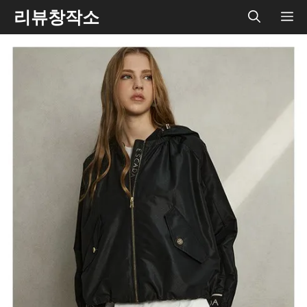
Skip
리뷰창작소
ME
to
content