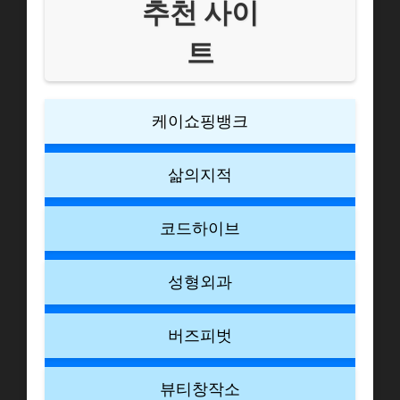
추천 사이
트
케이쇼핑뱅크
삶의지적
코드하이브
성형외과
버즈피벗
뷰티창작소