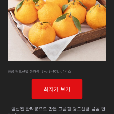
곰곰 당도선별 한라봉, 3kg(9~10입), 1박스
최저가 보기
– 엄선된 한라봉으로 만든 고품질 당도선별 곰곰 한