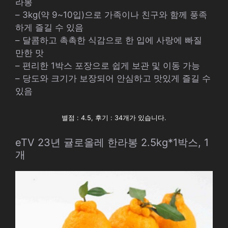
라봉
– 3kg(약 9~10입)으로 가족이나 친구와 함께 풍족
하게 즐길 수 있음
– 달콤하고 촉촉한 식감으로 한 입에 사랑에 빠질
만한 맛
– 편리한 1박스 포장으로 쉽게 보관 및 이동 가능
– 당도와 크기가 보장되어 안심하고 맛있게 즐길 수
있음
별점 : 4.5, 후기 : 34개가 있습니다.
eTV 23년 귤로올레 한라봉 2.5kg*1박스, 1
개