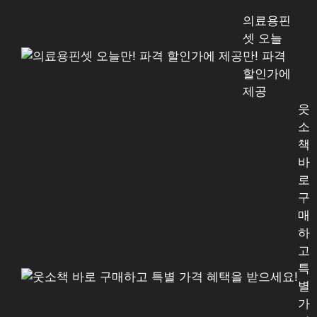
의료용핀
셋 오늘
만! 파격
할인가에
제공
웃
소
책
바
로
구
매
하
고
특
별
가