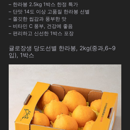
– 한라봉 2.5kg 1박스 한정 특가
– 단맛 14도 이상 고품질 한라봉 선별
– 쫄깃한 씹감과 풍부한 맛
– 비타민 C 풍부, 건강에 좋음
– 편리하고 신선한 1박스 포장
귤로장생 당도선별 한라봉, 2kg(중과,6~9
입), 1박스