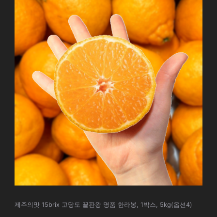
제주의맛 15brix 고당도 끝판왕 명품 한라봉, 1박스, 5kg(옵션4)