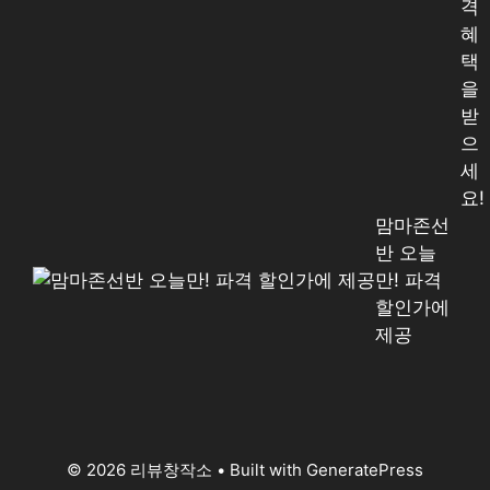
격
혜
택
을
받
으
세
요!
맘마존선
반 오늘
만! 파격
할인가에
제공
© 2026 리뷰창작소
• Built with
GeneratePress