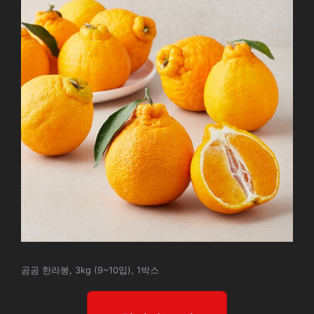
곰곰 한라봉, 3kg (9~10입), 1박스