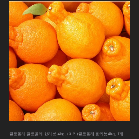
귤로올레 귤로올레 한라봉 4kg, (미리)귤로올레 한라봉4kg, 1개