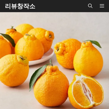
Skip
리뷰창작소
ME
to
content