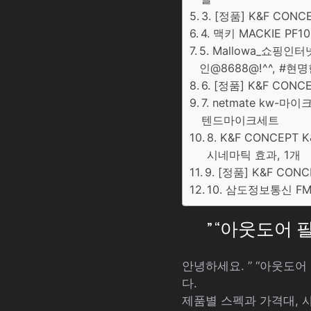
3. [정품] K&F CO
4. 맥키 MACKIE P
5. Mallowa_쇼핑
인@8688@!^^, #현
6. [정품] K&F CONC
7. netmate kw
텐드마이크세트
8. K&F CONCEPT
시네마틱 효과, 1개
9. [정품] K&F CONC
10. 삼도정보통신 F
” “아웃도어
안녕하세요. ” “아웃도
다.
제품별 스펙과 가격대, 