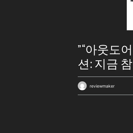
” “아웃도
션: 지금
reviewmaker