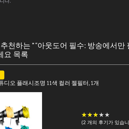
니다.
천하는 ” “아웃도어 필수: 방송에서만
세요 목록
 스튜디오 플래시조명 11색 컬러 젤필터, 1개
★
★
★
★
★
★
★
★
★
★
(
2
개의 후기가 있습니