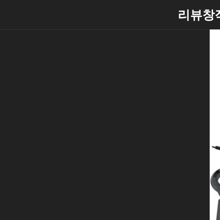
Skip
리뷰창
to
content