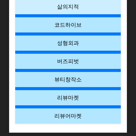
삶의지적
코드하이브
성형외과
버즈피벗
뷰티창작소
리뷰마켓
리뷰어마켓