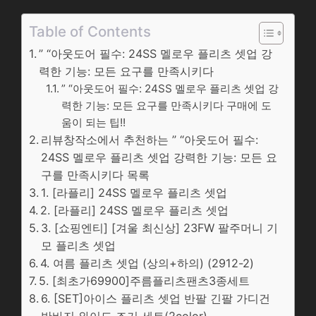
Table of Contents
” “아웃도어 필수: 24SS 멜로우 플리츠 셋업 강
력한 기능: 모든 요구를 만족시키다
” “아웃도어 필수: 24SS 멜로우 플리츠 셋업 강
력한 기능: 모든 요구를 만족시키다 구매에 도
움이 되는 팁!!
리뷰창작소에서 추천하는 ” “아웃도어 필수:
24SS 멜로우 플리츠 셋업 강력한 기능: 모든 요
구를 만족시키다 목록
1. [라플리] 24SS 멜로우 플리츠 셋업
2. [라플리] 24SS 멜로우 플리츠 셋업
3. [쇼핑엔티] [겨울 최신상] 23FW 팔주머니 기
모 플리츠 셋업
4. 여름 플리츠 셋업 (상의+하의) (2912-2)
5. [최초가69900]주름플리츠팬츠3종세트
6. [SET]아이스 플리츠 셋업 반팔 긴팔 가디건