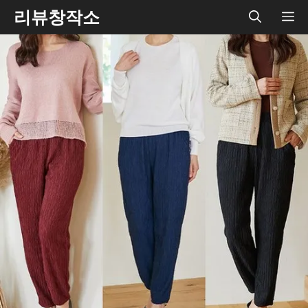
Skip
리뷰창작소
ME
to
content