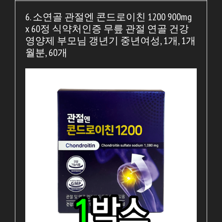
6. 소연골 관절엔 콘드로이친 1200 900mg
x 60정 식약처인증 무릎 관절 연골 건강
영양제 부모님 갱년기 중년여성, 1개, 1개
월분, 60개