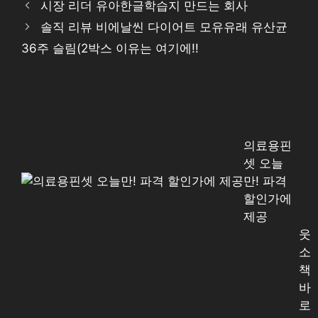
시장 리더 유아한글학습지 만드는 회사
솔직 리뷰 비에날씬 다이어트 모유유래 유산균
36주 슬림(2박스 이유는 여기에!!
의료용핀
셋 오늘
만! 파격
할인가에
제공
웃
소
책
바
로