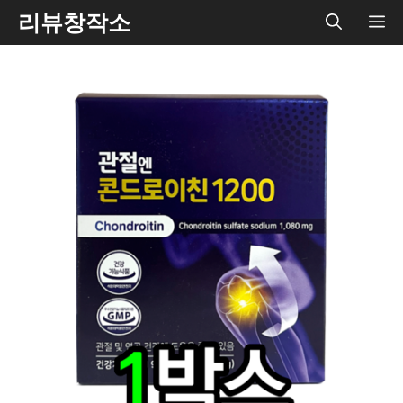
Skip
리뷰창작소
ME
to
content