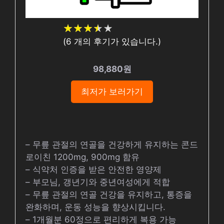
★
★
★
★
★
★
★
★
★
★
(
6
개의 후기가 있습니다.)
98,880원
최저가 보러가기
– 무릎 관절의 연골을 건강하게 유지하는 콘드
로이친 1200mg, 900mg 함유
– 식약처 인증을 받은 안전한 영양제
– 부모님, 갱년기와 중년여성에게 적합
– 무릎 관절의 연골 건강을 유지하고, 통증을
완화하며, 운동 성능을 향상시킵니다.
– 1개월분 60정으로 편리하게 복용 가능