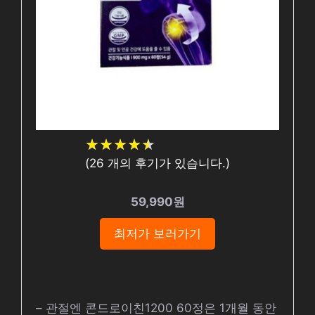
★
★
★
★
★
★
★
★
★
★
(
26
개의 후기가 있습니다.)
59,990원
최저가 보러가기
– 관절엔 콘드로이친1200 60정은 1개월 동안