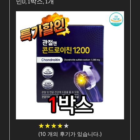
민D, 1박스, 1개
★
★
★
★
★
★
★
★
★
★
(
10
개의 후기가 있습니다.)