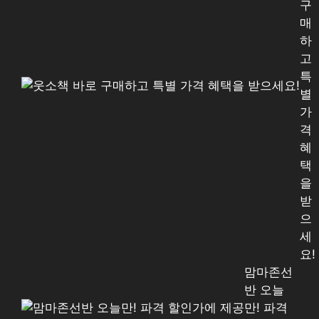
구
매
하
고
특
별
가
격
혜
택
을
받
으
세
요!
맘마존선
반 오늘
만! 파격