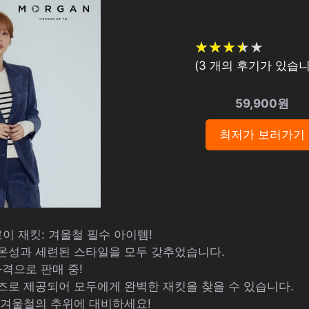
★
★
★
★
★
★
★
★
★
★
(
3
개의 후기가 있습니
59,900원
최저가 보러가기
로이 재킷: 겨울철 필수 아이템!
보온성과 세련된 스타일을 모두 갖추었습니다.
 가격으로 판매 중!
즈로 제공되어 모두에게 완벽한 재킷을 찾을 수 있습니다.
 겨울철의 추위에 대비하세요!