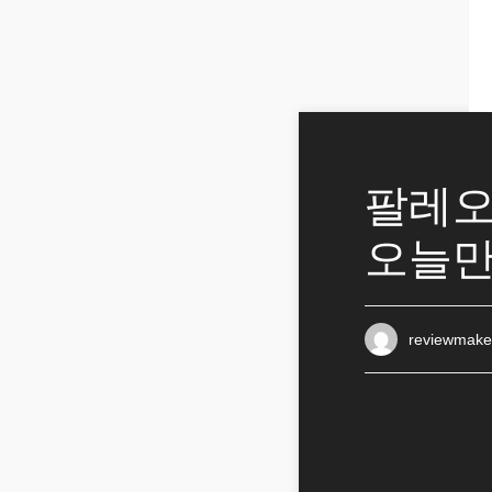
팔레오
오늘만
reviewmake