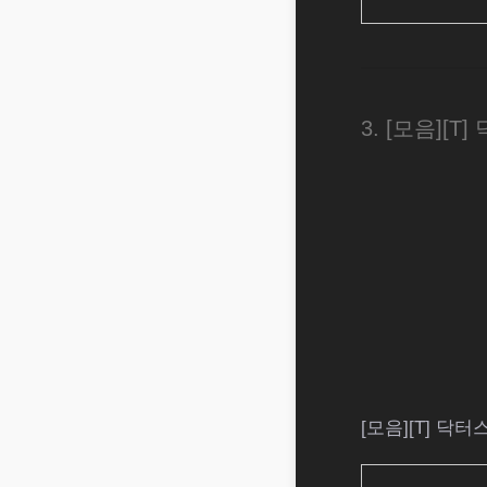
3. [모음][
[모음][T] 닥터