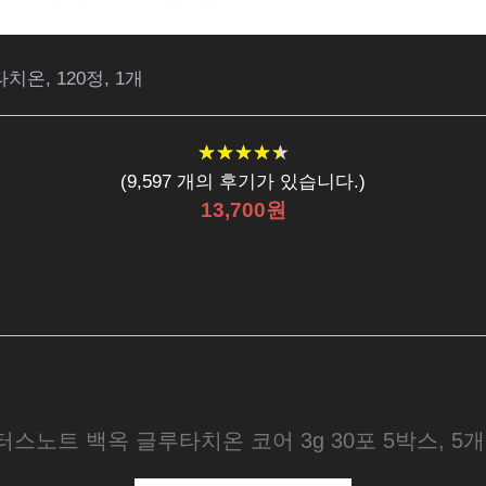
온, 120정, 1개
★
★
★
★
★
★
★
★
★
★
(
9,597
개의 후기가 있습니다.)
13,700원
최저가 보기
터스노트 백옥 글루타치온 코어 3g 30포 5박스, 5개,