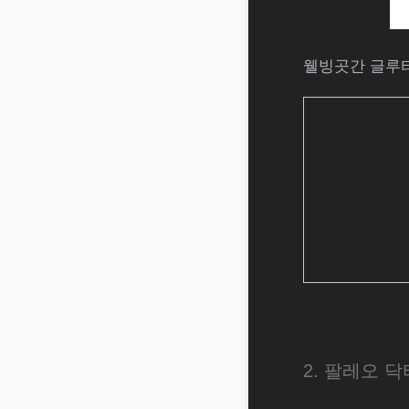
웰빙곳간 글루타치
2. 팔레오 닥