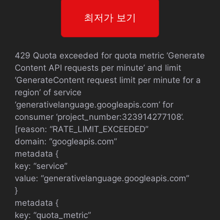
최저가 보기
429 Quota exceeded for quota metric ‘Generate
Content API requests per minute’ and limit
‘GenerateContent request limit per minute for a
region’ of service
‘generativelanguage.googleapis.com’ for
consumer ‘project_number:323914277108’.
[reason: “RATE_LIMIT_EXCEEDED”
domain: “googleapis.com”
metadata {
key: “service”
value: “generativelanguage.googleapis.com”
}
metadata {
key: “quota_metric”