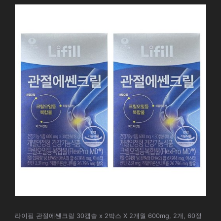
라이필 관절에쎈크릴 30캡슐 x 2박스 X 2개월 600mg, 2개, 60정