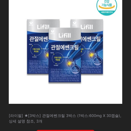
[라이필] ★[3박스] 관절에쎈크릴 3박스 (1박스:600mg X 30캡슐),
상세 설명 참조, 3개