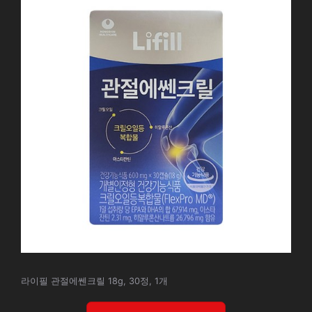
라이필 관절에쎈크릴 18g, 30정, 1개