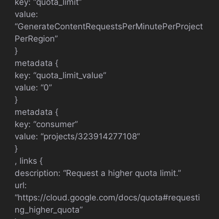
key: “quota_limit”
value:
“GenerateContentRequestsPerMinutePerProject
PerRegion”
}
metadata {
key: “quota_limit_value”
value: “0”
}
metadata {
key: “consumer”
value: “projects/323914277108”
}
, links {
description: “Request a higher quota limit.”
url:
“https://cloud.google.com/docs/quota#requesti
ng_higher_quota”