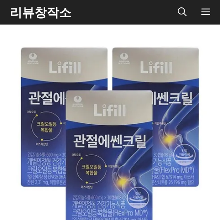
Skip
리뷰창작소
ME
to
content