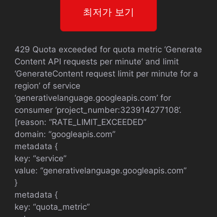
최저가 보기
429 Quota exceeded for quota metric ‘Generate
Content API requests per minute’ and limit
‘GenerateContent request limit per minute for a
region’ of service
‘generativelanguage.googleapis.com’ for
consumer ‘project_number:323914277108’.
[reason: “RATE_LIMIT_EXCEEDED”
domain: “googleapis.com”
metadata {
key: “service”
value: “generativelanguage.googleapis.com”
}
metadata {
key: “quota_metric”