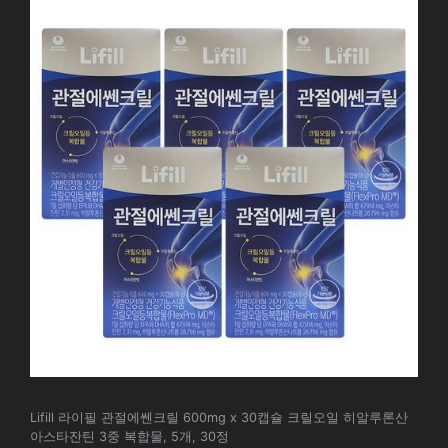
Lifill 라이필 관절에쎈크릴 600mg x 30캡슐 크릴오일 히알루론산
아스타잔틴 3중 복합물, 5개, 30정