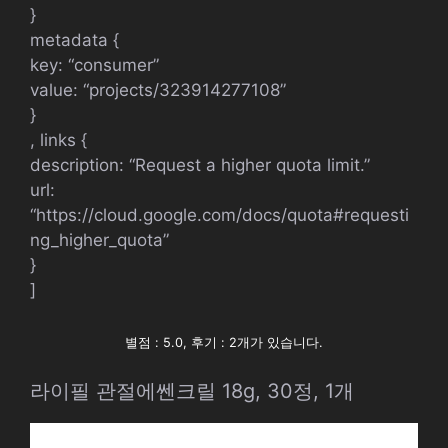
}
metadata {
key: “consumer”
value: “projects/323914277108”
}
, links {
description: “Request a higher quota limit.”
url:
“https://cloud.google.com/docs/quota#requesti
ng_higher_quota”
}
]
별점 : 5.0, 후기 : 2개가 있습니다.
라이필 관절에쎈크릴 18g, 30정, 1개