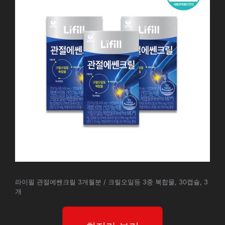
라이필 관절에쎈크릴 3개월분 / 크릴오일등 3중 복합물, 30캡슐, 3
개