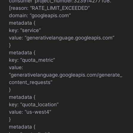
consumer ‘project_number:323914277108’.
[reason: “RATE_LIMIT_EXCEEDED”
domain: “googleapis.com”
metadata {
key: “service”
value: “generativelanguage.googleapis.com”
}
metadata {
key: “quota_metric”
value:
“generativelanguage.googleapis.com/generate_
content_requests”
}
metadata {
key: “quota_location”
value: “us-west4”
}
metadata {