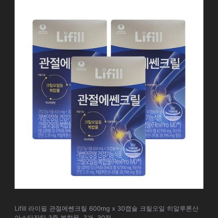
Lifill 라이필 관절에쎈크릴 600mg x 30캡슐 크릴오일 히알루론산
아스타잔틴 3중 복합물, 3개, 30정