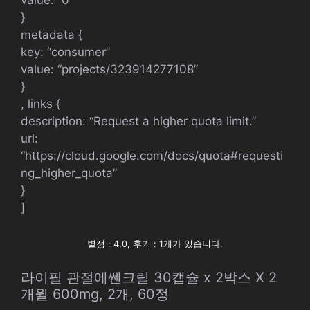
value: “0”
}
metadata {
key: “consumer”
value: “projects/323914277108”
}
, links {
description: “Request a higher quota limit.”
url:
“https://cloud.google.com/docs/quota#requesti
ng_higher_quota”
}
]
별점 : 4.0, 후기 : 1개가 있습니다.
라이필 관절에쎈크릴 30캡슐 x 2박스 X 2
개월 600mg, 2개, 60정