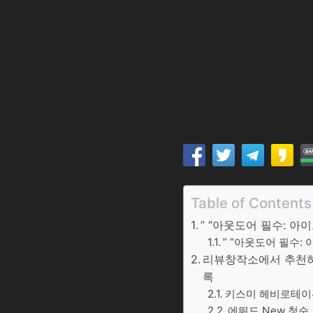
Table of Contents
” “아웃도어 필수: 
” “아웃도어 필수:
리뷰창작소에서 추천하는
록
키스미 헤비로테이션
에뛰드 New 청순 