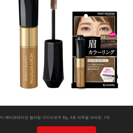
미 헤비로테이션 컬러링 아이브로우 8g, 4호 네추럴 브라운, 1개